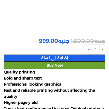
جنيه
1,500.00
جنيه
999.00
إضافة إلى السلة
Buy Now
Quality printing
Bold and sharp text
Professional looking graphics
Fast and reliable printing without affecting the
quality
Higher page yield
Consistent performance that your Original printer is