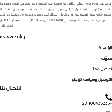
مرحبا بكم INKSTANK النهائي الخاص بك الوجهة أحبار الطابعة! ونحن نفخر في تقديم مجموعة
شاملة من نوعية عالية الأحبار متوافق مع جميع أنواع الطابعات. هدفنا هو ضمان تستمتع لا
تشوبه شائبة تجربة الطباعة دون أي مشاكل. اكتشاف لدينا منتجات متميزة والاستفادة من لدينا
عروض خاصة و خدمات سريعة. في INKSTANK الجودة والابتكار معا لتحقيق الرضا الكامل
الخاص بك."
روابط مفيدة
الرئيسية
مدوّنة
تواصل معنا
التوصيل وسياسة الإرجاع
الاتصال بنا
+201100435236