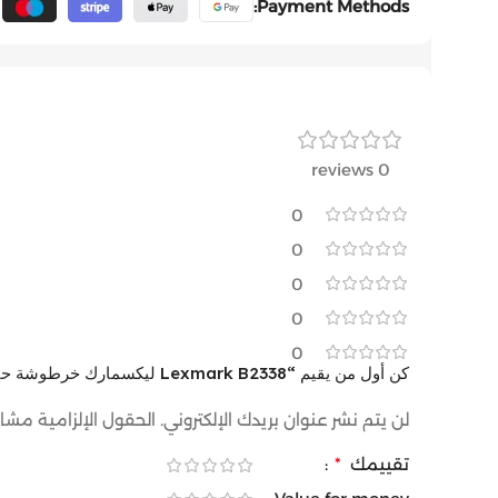
Payment Methods:
0 reviews
0
0
0
0
0
كن أول من يقيم “Lexmark B2338 ليكسمارك خرطوشة حبر ليزر أسود | Inks tank”
لن يتم نشر عنوان بريدك الإلكتروني.
الحقول الإلزامية مشار 
تقييمك
*