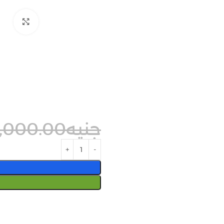
arge
جنيه
,000.00