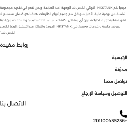
مرحبا بكم INKSTANK النهائي الخاص بك الوجهة أحبار الطابعة! ونحن نفخر في تقديم مجموعة
شاملة من نوعية عالية الأحبار متوافق مع جميع أنواع الطابعات. هدفنا هو ضمان تستمتع لا
تشوبه شائبة تجربة الطباعة دون أي مشاكل. اكتشاف لدينا منتجات متميزة والاستفادة من لدينا
عروض خاصة و خدمات سريعة. في INKSTANK الجودة والابتكار معا لتحقيق الرضا الكامل
الخاص بك."
روابط مفيدة
الرئيسية
مدوّنة
تواصل معنا
التوصيل وسياسة الإرجاع
الاتصال بنا
+201100435236