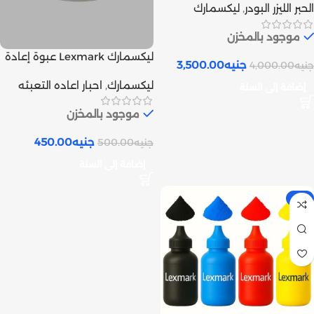
الحبر الليزر البودر
,
ليكسمارك
tank
موجود بالمخزن
ليكسمارك Lexmark عبوة إعادة
جنيه
3,500.00
جنيه
4,000.00
تعبئة حبر ليزر بودر أسود | Inks
ليكسمارك
,
احبار اعاده التعبئه
tank
إضافة إلى السلة
موجود بالمخزن
جنيه
450.00
جنيه
500.00
إضافة إلى السلة
-5%