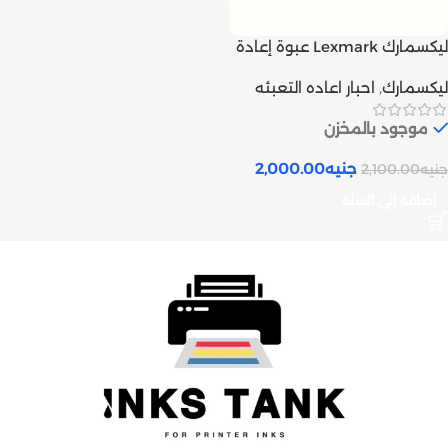
ليكسمارك Lexmark عبوة إعادة
تعبئة حبر ليزر بودر أسود و ألوان |
ليكسمارك
,
احبار اعاده التعبئه
Inks tank
موجود بالمخزن
جنيه
2,000.00
جنيه
2,100.00
إضافة إلى السلة