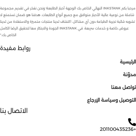
مرحبا بكم INKSTANK النهائي الخاص بك الوجهة أحبار الطابعة! ونحن نفخر في تقديم مجموعة
شاملة من نوعية عالية الأحبار متوافق مع جميع أنواع الطابعات. هدفنا هو ضمان تستمتع لا
تشوبه شائبة تجربة الطباعة دون أي مشاكل. اكتشاف لدينا منتجات متميزة والاستفادة من لدينا
عروض خاصة و خدمات سريعة. في INKSTANK الجودة والابتكار معا لتحقيق الرضا الكامل
الخاص بك."
روابط مفيدة
الرئيسية
مدوّنة
تواصل معنا
التوصيل وسياسة الإرجاع
الاتصال بنا
+201100435236