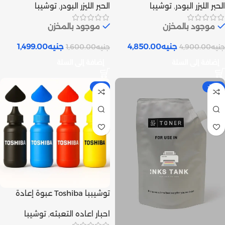
الحبر الليزر البودر
,
توشيبا
الحبر الليزر البودر
,
توشيبا
الأصلي | Inks tank
متوافق | Inks tank
موجود بالمخزن
موجود بالمخزن
جنيه
4,850.00
جنيه
1,499.00
جنيه
4,900.00
جنيه
1,600.00
إضافة إلى السلة
إضافة إلى السلة
-4%
-10%
توشيببا Toshiba عبوة إعادة
تعبئة حبر ليزر بودر أسود و ألوان |
احبار اعاده التعبئه
,
توشيبا
Inks tank