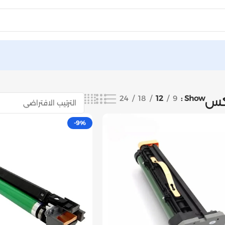
كس
Show
9
12
18
24
-9%