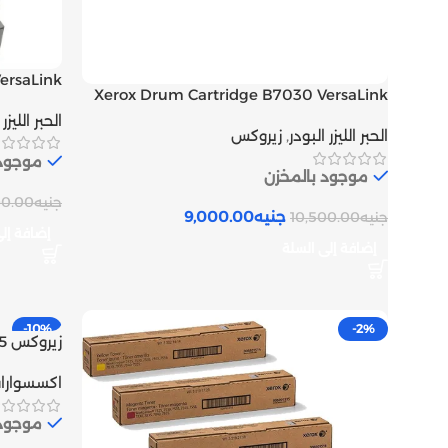
ersaLink
Xerox Drum Cartridge B7030 VersaLink
يونت درام زي
يونت درام زيروكس اصلى | Inks tank
الحبر الليزر
الحبر الليزر البودر
,
زيروكس
موجود 
موجود بالمخزن
جنيه
00.00
جنيه
9,000.00
جنيه
10,500.00
إضافة إل
إضافة إلى السلة
-10%
-2%
Inks tank
اكسسوارا
موجود 