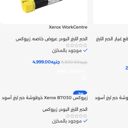
Xerox WorkCentre
7525/7530/7535/7545/7556 Toner
7525/7530/753
 غيار
,
الحبر الليزر
الحبر الليزر البودر
,
عروض خاصه
,
زيروكس
Cartridge | Inks tank
موجود بالمخزن
جنيه
4,999.00
جنيه
5,500.00
2
إضافة إلى السلة
-3%
Xerox B70 خرطوشة حبر ليزر أسود
زيروكس Xerox B7030 خرطوشة حبر ليزر أسود
متوافق | Inks tank
الحبر الليزر البودر
,
زيروكس
موجود بالمخزن