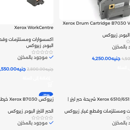
Xerox Drum Cartridge B7030 V
Xerox WorkCentre
روكس متوافق | Inks tank
5/7545/7556 Drum Unit |
 البودر
,
زيروكس
اكسسوارات ومستلزمات وقطع
Inks tank
البودر
,
زيروكس
بالمخزن
موجود بالمخزن
جنيه
4,250.00
4,5
ى السلة
جنيه
,550.00
جنيه
2,800.00
إضافة إلى السلة
-11%
زيروكس Xerox 6510/6515 شريحة حبر ليزر |
زيروكس 30
أصلى | Inks tank
ت ومستلزمات وقطع غيار
,
زيروكس
الحبر الليزر البودر
,
زيروكس
بالمخزن
موجود بالمخزن