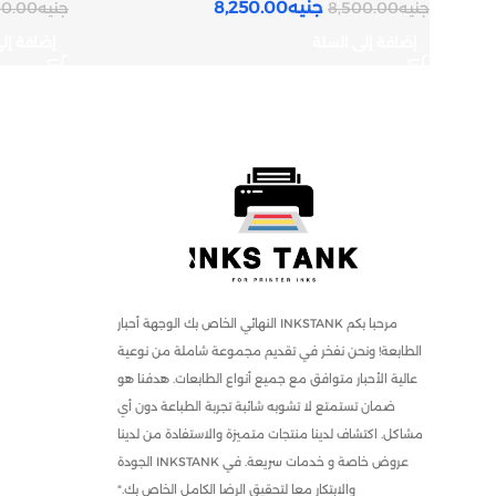
جنيه
8,250.00
جنيه
8,500.00
جنيه
0.00
إضافة إلى السلة
إضافة إل
مرحبا بكم INKSTANK النهائي الخاص بك الوجهة أحبار
الطابعة! ونحن نفخر في تقديم مجموعة شاملة من نوعية
عالية الأحبار متوافق مع جميع أنواع الطابعات. هدفنا هو
ضمان تستمتع لا تشوبه شائبة تجربة الطباعة دون أي
مشاكل. اكتشاف لدينا منتجات متميزة والاستفادة من لدينا
عروض خاصة و خدمات سريعة. في INKSTANK الجودة
والابتكار معا لتحقيق الرضا الكامل الخاص بك."