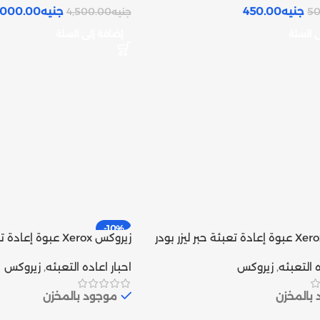
جنيه
450.00
جنيه
,000.00
50
جنيه
4,500.00
ى السلة
إضافة إلى السلة
-10%
زيروكس Xerox عبوة إعادة تعبئة حبر ليزر بودر
زيروكس Xerox عبوة إع
أسود و ألوان | Inks tank
ه التعبئه
,
زيروكس
احبار اعاده التعبئه
,
زيروكس
بالمخزن
موجود بالمخزن