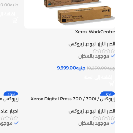
جنيه
0.00
إضافة إل
Xerox WorkCentre
7525/7530/7535/7545/7556 Toner
الحبر الليزر البودر
,
زيروكس
Cartridge | Inks tank
موجود بالمخزن
جنيه
9,999.00
جنيه
10,250.00
إضافة إلى السلة
-10%
-3%
زيروكس Xerox Digital Press 700 / 700i /
C75 خرطوشة حبر ليزر أسود متوافق | Inks
أسود | Inks tank
الحبر الليزر البودر
,
زيروكس
احبار اعاد
tank
موجود بالمخزن
موجود 