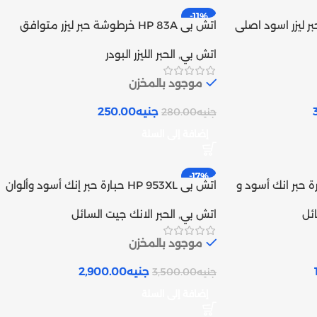
-11%
طوشة حبر ليزر اسود اصلى
اتش بى HP 83A خرطوشة حبر ليزر متوافق
(CF283A) | Inks tank
اتش بي
,
الحبر الليزر البودر
موجود بالمخزن
جنيه
250.00
جنيه
280.00
إضافة إلى السلة
-17%
HP 932/933X حبارة حبر انك أسود و
اتش بى HP 953XL حبارة حبر إنك أسود وألوان
متوافق | Inks tank
ائل
اتش بي
,
الحبر الانك جيت السائل
موجود بالمخزن
جنيه
2,900.00
جنيه
3,500.00
إضافة إلى السلة