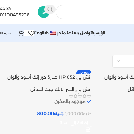
24 دعم
+201100435236
جنيه
.00
الرئيسية
تواصل معنا
عنا
متجر
English
-20%
رة حبر إنك أسود وألوان
اتش بى HP 652 حبارة حبر إنك أسود وألوان
متوافق | Inks tank
ائل
اتش بي
,
الحبر الانك جيت السائل
موجود بالمخزن
جنيه
800.00
جنيه
1,000.00
إضافة إلى السلة