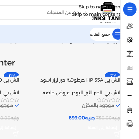
Skip to navigation
Skip to main content
جميع الفئات
الرئيسية
منتجات تحت الوسم “printer”
الصفحة 3
عرض 25–36 من أصل 134 نتيجة
nter
-11%
-7%
اتش بى HP 55A خرطوشة حبر ليزر اسود
متوافق (CE255A) | Inks tank
أصلي | Inks tank
اتش بي
,
الحبر الليزر البودر
,
عروض خاصه
اتش بي
,
ا
موجود بالمخزن
موجود 
جنيه
699.00
جنيه
750.00
جنيه
00.00
إضافة إلى السلة
إضافة إل