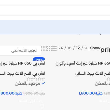
24
18
12
9
Show
pri
-20%
اتش بى HP 650 حبارة حبر إنك أسود وألوان
اتش بى HP 650 حبا
متوافق | Inks tank
لحبر الانك جيت السائل
اتش بي
,
الحبر الانك جيت الس
بالمخزن
موجود بالمخزن
جنيه
1,600.00
جنيه
800.00
1,8
جنيه
1,000.00
ى السلة
إضافة إلى السلة